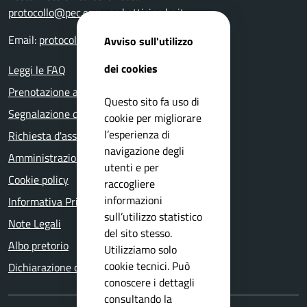
protocollo@pec.comune.botticino.bs.it
Email:
protocollo@comune.botticino.bs.it
Avviso sull'utilizzo
dei cookies
Leggi le FAQ
Prenotazione appuntamento
Questo sito fa uso di
Segnalazione disservizio
cookie per migliorare
l’esperienza di
Richiesta d'assistenza
navigazione degli
Amministrazione trasparente
utenti e per
Cookie policy
raccogliere
informazioni
Informativa Privacy
sull’utilizzo statistico
Note Legali
del sito stesso.
Albo pretorio
Utilizziamo solo
cookie tecnici. Può
Dichiarazione di accessibilità
conoscere i dettagli
consultando la