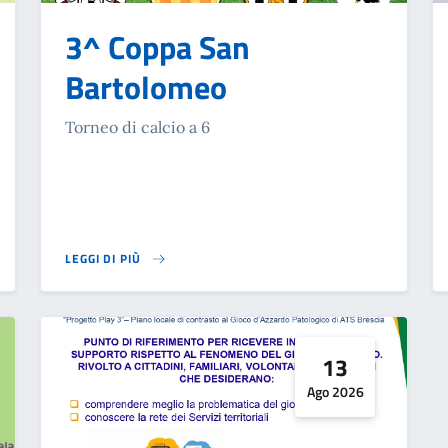
3^ Coppa San
Bartolomeo
Torneo di calcio a 6
LEGGI DI PIÙ
SU 3^ COPPA SAN BARTOLOMEO
13
Ago 2026