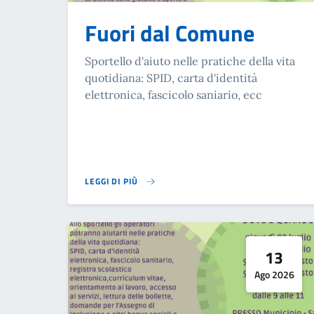
Fuori dal Comune
Sportello d'aiuto nelle pratiche della vita
quotidiana: SPID, carta d'identità
elettronica, fascicolo saniario, ecc
LEGGI DI PIÙ
SU FUORI DAL COMUNE
13
Ago 2026