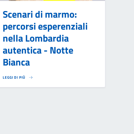
Scenari di marmo:
percorsi esperenziali
nella Lombardia
autentica - Notte
Bianca
LEGGI DI PIÙ
SU SCENARI DI MARMO: PERCORSI ESPERENZIALI NELLA LOMBARDIA AUT