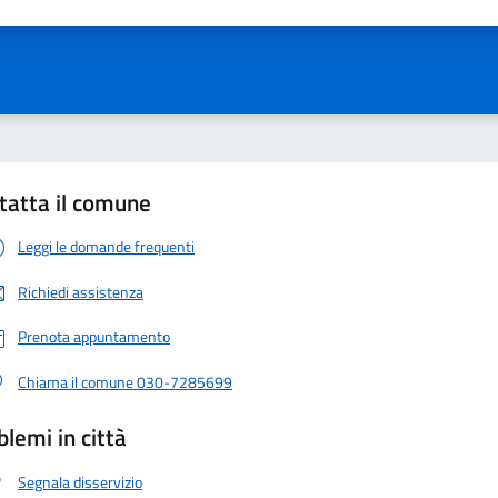
ta 1 stelle su 5
Valuta 2 stelle su 5
Valuta 3 stelle su 5
Valuta 4 stelle su 5
Valuta 5 stelle su 5
tatta il comune
Leggi le domande frequenti
Richiedi assistenza
Prenota appuntamento
Chiama il comune 030-7285699
blemi in città
Segnala disservizio