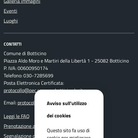
Galleria immagini
Eventi
Luoghi
CONTATTI
Comune di Botticino
Piazza Aldo Moro e Martiri della Libertà 1 - 25082 Botticino
P. IVA: 00600950174
Telefono: 030-7285699
Posta Elettronica Certificata:
protocollo@pec.comune.botticino.bs.it
Email:
protocollo@comune.botticino.bs.it
Avviso sull'utilizzo
dei cookies
Leggi le FAQ
Prenotazione appuntamento
Questo sito fa uso di
Segnalazione disservizio
cookie per migliorare