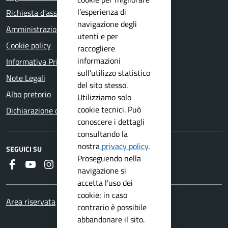
l’esperienza di
Richiesta d'assistenza
navigazione degli
Amministrazione trasparente
utenti e per
Cookie policy
raccogliere
informazioni
Informativa Privacy
sull’utilizzo statistico
Note Legali
del sito stesso.
Albo pretorio
Utilizziamo solo
cookie tecnici. Può
Dichiarazione di accessibilità
conoscere i dettagli
consultando la
nostra
privacy policy
.
SEGUICI SU
Proseguendo nella
Faceboook
Youtube
Instagram
RSS
navigazione si
accetta l’uso dei
cookie; in caso
Area riservata
contrario è possibile
abbandonare il sito.