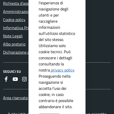
l’esperienza di
Richiesta d'assistenza
navigazione degli
Amministrazione trasparente
utenti e per
Cookie policy
raccogliere
informazioni
Informativa Privacy
sull’utilizzo statistico
Note Legali
del sito stesso.
Albo pretorio
Utilizziamo solo
cookie tecnici. Può
Dichiarazione di accessibilità
conoscere i dettagli
consultando la
nostra
privacy policy
.
SEGUICI SU
Proseguendo nella
Faceboook
Youtube
Instagram
RSS
navigazione si
accetta l’uso dei
cookie; in caso
Area riservata
contrario è possibile
abbandonare il sito.
Il sito istituzionale del Comune di Botticino è un progetto