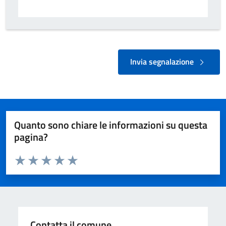
Invia segnalazione
Quanto sono chiare le informazioni su questa
pagina?
Valuta da 1 a 5 stelle la pagina
Valuta 1 stelle su 5
Valuta 2 stelle su 5
Valuta 3 stelle su 5
Valuta 4 stelle su 5
Valuta 5 stelle su 5
Contatta il comune