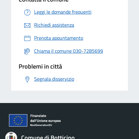
Leggi le domande frequenti
Richiedi assistenza
Prenota appuntamento
Chiama il comune 030-7285699
Problemi in città
Segnala disservizio
Comune di Botticino