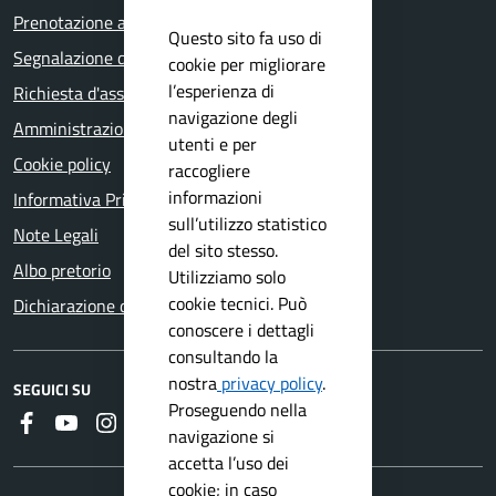
Prenotazione appuntamento
Questo sito fa uso di
Segnalazione disservizio
cookie per migliorare
l’esperienza di
Richiesta d'assistenza
navigazione degli
Amministrazione trasparente
utenti e per
Cookie policy
raccogliere
informazioni
Informativa Privacy
sull’utilizzo statistico
Note Legali
del sito stesso.
Albo pretorio
Utilizziamo solo
cookie tecnici. Può
Dichiarazione di accessibilità
conoscere i dettagli
consultando la
nostra
privacy policy
.
SEGUICI SU
Proseguendo nella
Faceboook
Youtube
Instagram
RSS
navigazione si
accetta l’uso dei
cookie; in caso