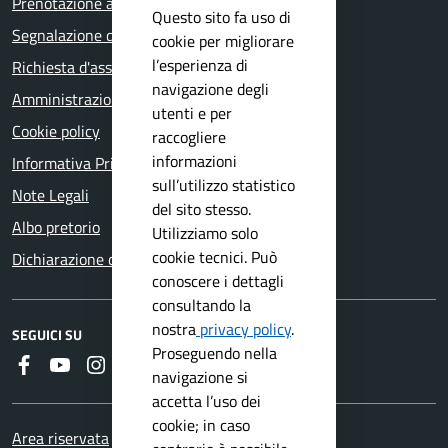
Prenotazione appuntamento
Questo sito fa uso di
Segnalazione disservizio
cookie per migliorare
l’esperienza di
Richiesta d'assistenza
navigazione degli
Amministrazione trasparente
utenti e per
Cookie policy
raccogliere
informazioni
Informativa Privacy
sull’utilizzo statistico
Note Legali
del sito stesso.
Albo pretorio
Utilizziamo solo
cookie tecnici. Può
Dichiarazione di accessibilità
conoscere i dettagli
consultando la
nostra
privacy policy
.
SEGUICI SU
Proseguendo nella
Faceboook
Youtube
Instagram
RSS
navigazione si
accetta l’uso dei
cookie; in caso
Area riservata