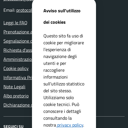
Email:
protocollo@comune.botticino.bs.it
Avviso sull'utilizzo
dei cookies
Leggi le FAQ
Prenotazione appuntamento
Questo sito fa uso di
Segnalazione disservizio
cookie per migliorare
l’esperienza di
Richiesta d'assistenza
navigazione degli
Amministrazione trasparente
utenti e per
Cookie policy
raccogliere
informazioni
Informativa Privacy
sull’utilizzo statistico
Note Legali
del sito stesso.
Albo pretorio
Utilizziamo solo
cookie tecnici. Può
Dichiarazione di accessibilità
conoscere i dettagli
consultando la
nostra
privacy policy
.
SEGUICI SU