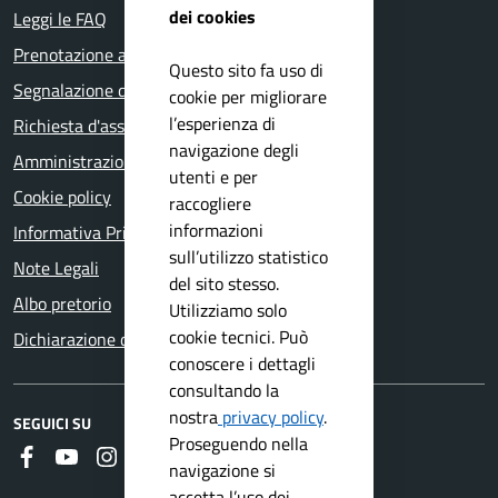
dei cookies
Leggi le FAQ
Prenotazione appuntamento
Questo sito fa uso di
Segnalazione disservizio
cookie per migliorare
l’esperienza di
Richiesta d'assistenza
navigazione degli
Amministrazione trasparente
utenti e per
Cookie policy
raccogliere
informazioni
Informativa Privacy
sull’utilizzo statistico
Note Legali
del sito stesso.
Albo pretorio
Utilizziamo solo
cookie tecnici. Può
Dichiarazione di accessibilità
conoscere i dettagli
consultando la
nostra
privacy policy
.
SEGUICI SU
Proseguendo nella
Faceboook
Youtube
Instagram
RSS
navigazione si
accetta l’uso dei