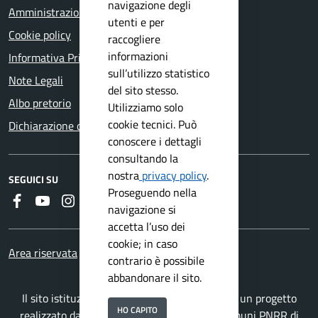
navigazione degli
Amministrazione trasparente
utenti e per
Cookie policy
raccogliere
informazioni
Informativa Privacy
sull’utilizzo statistico
Note Legali
del sito stesso.
Albo pretorio
Utilizziamo solo
cookie tecnici. Può
Dichiarazione di accessibilità
conoscere i dettagli
consultando la
nostra
privacy policy
.
SEGUICI SU
Proseguendo nella
Faceboook
Youtube
Instagram
RSS
navigazione si
accetta l’uso dei
cookie; in caso
Area riservata
contrario è possibile
abbandonare il sito.
Il sito istituzionale del Comune di Botticino è un progetto
HO CAPITO
realizzato da
Secoval srl
con la
Soluzione Comuni PNRR
di