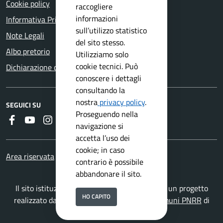
Cookie policy
raccogliere
informazioni
Informativa Privacy
sull’utilizzo statistico
Note Legali
del sito stesso.
Albo pretorio
Utilizziamo solo
cookie tecnici. Può
Dichiarazione di accessibilità
conoscere i dettagli
consultando la
nostra
privacy policy
.
SEGUICI SU
Proseguendo nella
Faceboook
Youtube
Instagram
RSS
navigazione si
accetta l’uso dei
cookie; in caso
Area riservata
contrario è possibile
abbandonare il sito.
Il sito istituzionale del Comune di Botticino è un progetto
HO CAPITO
realizzato da
Secoval srl
con la
Soluzione Comuni PNRR
di
ISWEB S.p.A.