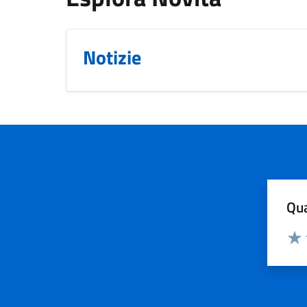
Notizie
Qua
Valuta
Valu