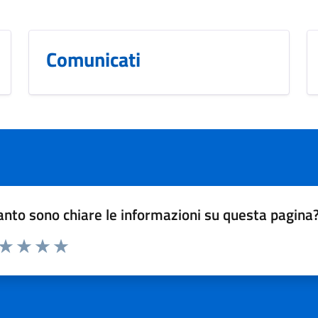
Comunicati
nto sono chiare le informazioni su questa pagina
 da 1 a 5 stelle la pagina
ta 1 stelle su 5
Valuta 2 stelle su 5
Valuta 3 stelle su 5
Valuta 4 stelle su 5
Valuta 5 stelle su 5